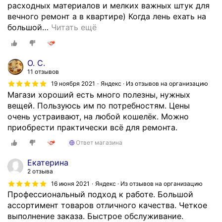
расходных материалов и мелких важных штук для
о
вечного ремонт а в квартире) Когда лень ехать на
н
большой
…
Читать ещё
т
а
ж
О. С.
т
11 отзывов
о
19 ноября 2021
Яндекс · Из отзывов на организацию
ж
Магази хороший есть много полезны, нужных
е
вещей. Пользуюсь им по потребностям. Цены
в
очень устраивают, на любой кошелёк. Можно
ы
приобрести практически всё для ремонта.
ш
е
Ответ магазина
л
Екатерина
н
2 отзыва
е
д
16 июня 2021
Яндекс · Из отзывов на организацию
Профессиональный подход к работе. Большой
о
ассортимент товаров отличного качества. Четкое
р
выполнение заказа. Быстрое обслуживание.
о