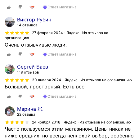
,
Ответ магазина
д
о
Виктор Рубин
с
14 отзывов
т
27 февраля 2024
Яндекс · Из отзывов на
а
организацию
в
Очень отзывчивые люди.
и
Ответ магазина
л
и
Сергей Баев
.
119 отзывов
М
30 января 2024
Яндекс · Из отзывов на организацию
о
Большой, просторный. Есть все
н
Ответ магазина
т
а
Марина Ж.
ж
22 отзыва
и
24 ноября 2018
Яндекс · Из отзывов на организацию
д
Часто пользуемся этим магазином. Цены никак не
е
ниже средних, но всегда неплохой выбор, особенно
м