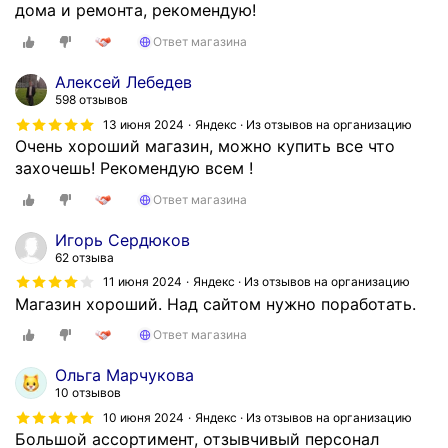
дома и ремонта, рекомендую!
р
н
Ответ магазина
е
т
Алексей Лебедев
598 отзывов
е
,
13 июня 2024
Яндекс · Из отзывов на организацию
Очень хороший магазин, можно купить все что
б
захочешь! Рекомендую всем !
ы
с
Ответ магазина
т
р
Игорь Сердюков
о
62 отзыва
о
11 июня 2024
Яндекс · Из отзывов на организацию
ф
Магазин хороший. Над сайтом нужно поработать.
о
Ответ магазина
р
м
Ольга Марчукова
и
10 отзывов
л
10 июня 2024
Яндекс · Из отзывов на организацию
и
Большой ассортимент, отзывчивый персонал