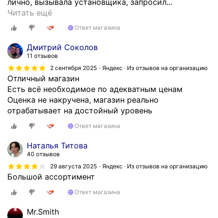
лично, вызывала установщика, запросил...
Д
Читать ещё
о
Ответ магазина
б
р
Дмитрий Соколов
ы
11 отзывов
й
2 сентября 2025
Яндекс · Из отзывов на организацию
д
Отличный магазин
е
Есть всё необходимое по адекватным ценам
н
Оценка не накручена, магазин реально
ь
отрабатывает на достойный уровень
!
Ответ магазина
З
а
Наталья Титова
к
40 отзывов
а
29 августа 2025
Яндекс · Из отзывов на организацию
з
Большой ассортимент
ы
Ответ магазина
в
а
Mr.Smith
л