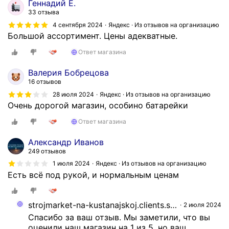
Геннадий Е.
ю
33 отзыва
д
4 сентября 2024
Яндекс · Из отзывов на организацию
в
Большой ассортимент. Цены адекватные.
е
р
Ответ магазина
ь
.
Валерия Бобрецова
16 отзывов
Ц
е
28 июля 2024
Яндекс · Из отзывов на организацию
Очень дорогой магазин, особино батарейки
н
ы
Ответ магазина
н
и
Александр Иванов
ж
249 отзывов
е
1 июля 2024
Яндекс · Из отзывов на организацию
,
Есть всё под рукой, и нормальным ценам
ч
е
strojmarket-na-kustanajskoj.clients.site
2 июля 2024
м
Спасибо за ваш отзыв. Мы заметили, что вы 
в
оценили наш магазин на 1 из 5, но ваш 