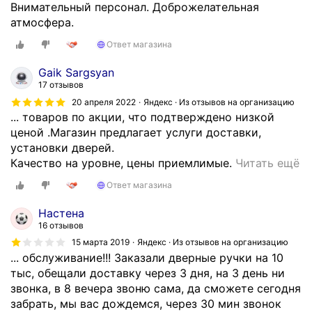
Внимательный персонал. Доброжелательная
г
атмосфера.
о
и
Ответ магазина
д
е
Gaik Sargsyan
ш
17 отзывов
е
20 апреля 2022
Яндекс · Из отзывов на организацию
в
... товаров по акции, что подтверждено низкой
л
ценой .Магазин предлагает услуги доставки,
е
установки дверей.
,
Б
Качество на уровне, цены приемлимые.
Читать ещё
ч
о
Ответ магазина
е
л
м
ь
Настена
в
ш
16 отзывов
д
о
15 марта 2019
Яндекс · Из отзывов на организацию
р
й
... обслуживание!!! Заказали дверные ручки на 10
у
в
тыс, обещали доставку через 3 дня, на 3 день ни
г
ы
звонка, в 8 вечера звоню сама, да сможете сегодня
и
б
забрать, мы вас дождемся, через 30 мин звонок