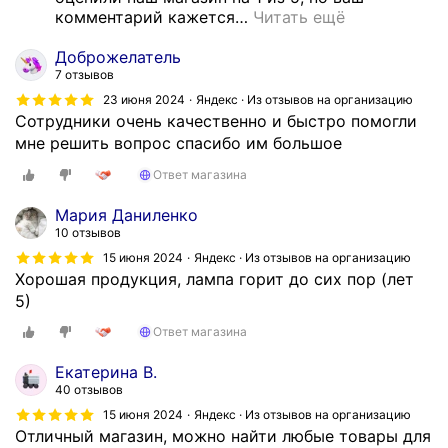
д
комментарий кажется
…
Читать ещё
р
у
Доброжелатель
г
7 отзывов
и
23 июня 2024
Яндекс · Из отзывов на организацию
х
Сотрудники очень качественно и быстро помогли
м
мне решить вопрос спасибо им большое
а
г
Ответ магазина
а
Мария Даниленко
з
10 отзывов
и
15 июня 2024
Яндекс · Из отзывов на организацию
н
Хорошая продукция, лампа горит до сих пор (лет
а
5)
х
и
Ответ магазина
в
Екатерина В.
и
40 отзывов
н
15 июня 2024
Яндекс · Из отзывов на организацию
т
Отличный магазин, можно найти любые товары для
е