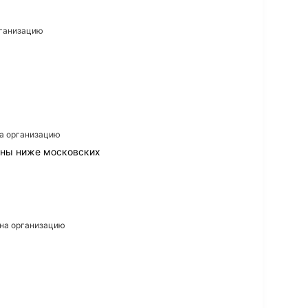
рганизацию
на организацию
ены ниже московских
 на организацию