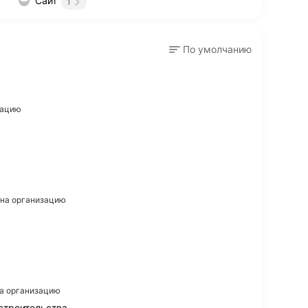
Сайт
1
По умолчанию
зацию
в на организацию
на организацию
строительства