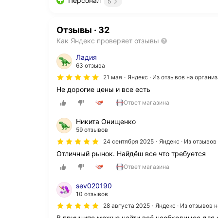
Персонал
5
Отзывы
·
32
Как Яндекс проверяет отзывы
Ладия
63 отзыва
21 мая
Яндекс · Из отзывов на органи
Не дорогие цены и все есть
Ответ магазина
Никита Онищенко
59 отзывов
24 сентября 2025
Яндекс · Из отзыво
Отличный рынок. Найдёш все что требуется
Ответ магазина
sev020190
10 отзывов
28 августа 2025
Яндекс · Из отзывов 
В принципе можно найти всё необходимое для 