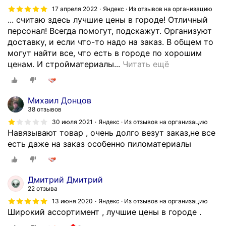
н
ц
17 апреля 2022
Яндекс · Из отзывов на организацию
ы
и
... считаю здесь лучшие цены в городе! Отличный
х
а
персонал! Всегда помогут, подскажут. Организуют
м
л
доставку, и если что-то надо на заказ. В общем то
а
и
могут найти все, что есть в городе по хорошим
т
с
Я
ценам. И стройматериалы...
Читать ещё
е
т
с
р
ы
ч
и
.
и
Михаил Донцов
а
м
т
38 отзывов
л
а
а
30 июля 2021
Яндекс · Из отзывов на организацию
о
т
ю
Навязывают товар , очень долго везут заказ,не все
в
е
з
есть даже на заказ особенно пиломатериалы
,
р
д
д
и
е
р
а
с
Дмитрий Дмитрий
у
л
ь
22 отзыва
ж
ы
л
13 июня 2020
Яндекс · Из отзывов на организацию
н
п
у
Широкий ассортимент , лучшие цены в городе .
ы
о
ч
й