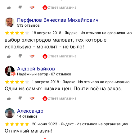
н
й
е
ы
Ответ магазина
п
р
й
е
ж
Перфилов Вячеслав Михайлович
п
р
е
513 отзывов
е
с
к
18 августа 2018
Яндекс · Из отзывов на организацию
р
о
.
выбор электродов маловат, тех которые
с
н
М
использую - монолит - не было!
о
а
о
н
Ответ магазина
л
л
а
,
о
л
Андрей Байков
н
д
Надёжный автор
67 отзывов
!
и
ц
В
1 августа 2018
Яндекс · Из отзывов на организацию
з
ы
Одни из самых низких цен. Почти всё на заказ.
с
к
!
е
Ответ магазина
и
В
г
е
с
д
Александр
ц
е
а
14 отзывов
е
м
п
20 июня 2023
Яндекс · Из отзывов на организацию
н
с
о
Отличный магазин!
ы
о
м