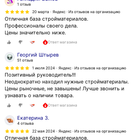
ч
1 отзыв
н
20 марта
Яндекс · Из отзывов на организацию
ы
Отличная база стройматериалов.
й
Профессионалы своего дела.
м
Цены значительно ниже.
а
Ответ магазина
г
а
Георгий Штырев
з
51 отзыв
и
1 июля 2024
Яндекс · Из отзывов на организацию
н
Позитивный руководитель!!!
!
Неоднократно находил нужные стройматериалы.
!
Цены рыночные, не завышены! Лучше звонить и
Р
узнавать о наличии товара.
а
Ответ магазина
б
о
Екатерина З.
т
4 отзыва
а
22 мая 2024
Яндекс · Из отзывов на организацию
ю
Отличная база стройматериалов.