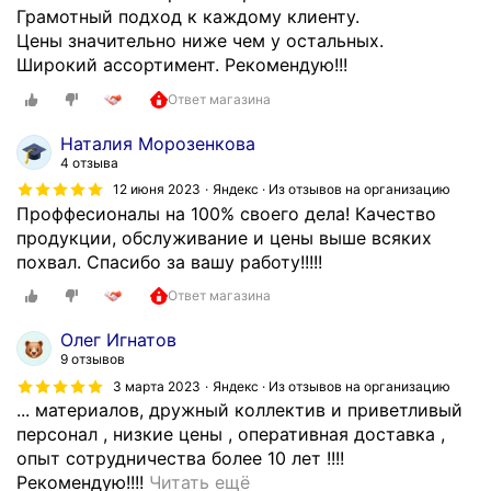
с
Грамотный подход к каждому клиенту.
н
Цены значительно ниже чем у остальных.
и
Широкий ассортимент. Рекомендую!!!
м
и
Ответ магазина
н
Наталия Морозенкова
е
4 отзыва
п
12 июня 2023
Яндекс · Из отзывов на организацию
е
Проффесионалы на 100% своего дела! Качество
р
продукции, обслуживание и цены выше всяких
в
похвал. Спасибо за вашу работу!!!!!
ы
й
Ответ магазина
г
Олег Игнатов
о
9 отзывов
д
3 марта 2023
Яндекс · Из отзывов на организацию
.
... материалов, дружный коллектив и приветливый
с
персонал , низкие цены , оперативная доставка ,
а
опыт сотрудничества более 10 лет !!!!
м
О
Рекомендую!!!!
Читать ещё
о