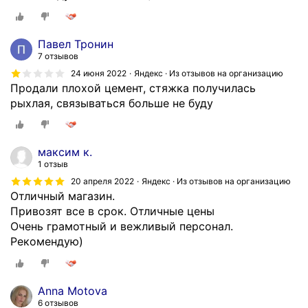
т
е
л
г
и
л
Павел Тронин
ч
а
7 отзывов
н
в
24 июня 2022
Яндекс · Из отзывов на организацию
а
н
Продали плохой цемент, стяжка получилась
я
о
рыхлая, связываться больше не буду
б
е
а
г
з
р
максим к.
а
а
1 отзыв
с
м
20 апреля 2022
Яндекс · Из отзывов на организацию
т
о
Отличный магазин.
р
т
Привозят все в срок. Отличные цены
о
н
Очень грамотный и вежливый персонал.
и
ы
Рекомендую)
т
е
е
с
л
п
Anna Motova
ь
е
6 отзывов