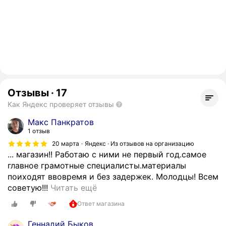
Отзывы
·
17
Как Яндекс проверяет отзывы
Макс Панкратов
1 отзыв
20 марта
Яндекс · Из отзывов на организацию
... магазин!! Работаю с ними не первый год.самое
главное грамотные специалисты.материалы
поиходят ввовремя и без задержек. Молодцы! Всем
О
советую!!!
Читать ещё
т
Ответ магазина
л
и
Геннадий Быков