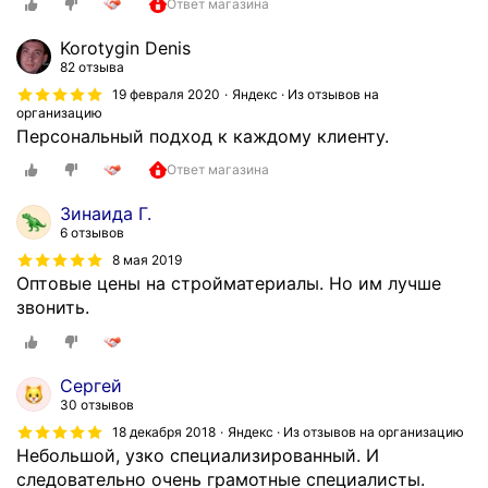
и
Ответ магазина
ш
к
х
и
о
Korotygin Denis
о
е
л
82 отзыва
д
ц
л
19 февраля 2020
Яндекс · Из отзывов на
я
е
организацию
е
т
н
Персональный подход к каждому клиенту.
к
в
ы
т
в
Ответ магазина
в
и
о
г
в
Зинаида Г.
в
о
6 отзывов
и
р
р
п
8 мая 2019
е
о
Оптовые цены на стройматериалы. Но им лучше
р
м
д
звонить.
и
я
е
в
и
!
е
б
О
т
е
Сергей
т
л
30 отзывов
з
л
и
з
18 декабря 2018
Яндекс · Из отзывов на организацию
и
в
Небольшой, узко специализированный. И
а
ч
ы
следовательно очень грамотные специалисты.
д