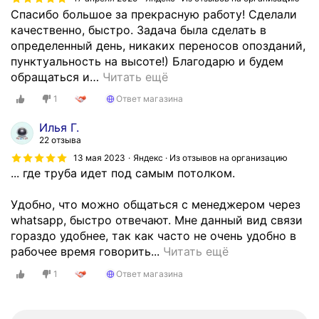
Спасибо большое за прекрасную работу! Сделали
качественно, быстро. Задача была сделать в
определенный день, никаких переносов опозданий,
пунктуальность на высоте!) Благодарю и будем
обращаться и
…
Читать ещё
1
Ответ магазина
Илья Г.
22 отзыва
13 мая 2023
Яндекс · Из отзывов на организацию
... где труба идет под самым потолком.
Удобно, что можно общаться с менеджером через
whatsapp, быстро отвечают. Мне данный вид связи
гораздо удобнее, так как часто не очень удобно в
Д
рабочее время говорить...
Читать ещё
е
1
Ответ магазина
л
а
л