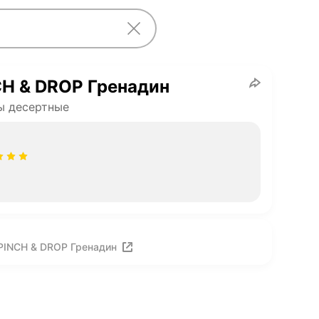
H & DROP Гренадин
ы десертные
PINCH & DROP Гренадин