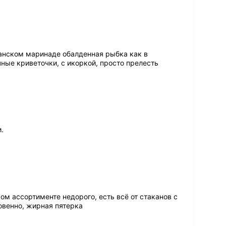
анском маринаде обалденная рыбка как в
чные криветочки, с икоркой, просто прелесть
.
м ассортименте недорого, есть всё от стаканов с
овенно, жирная пятерка