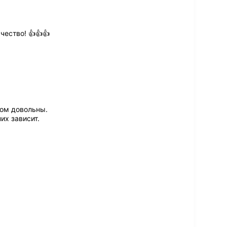
ество! 👍👍👍
ом довольны.
их зависит.